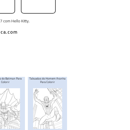
 com Hello Kitty.
ca.com
s do Batman Para
Tabuadas do Homem Aranha
Colorir
Para Colorir