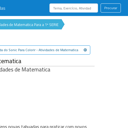
das
Procurar
idades de Matematica Para a 1ª SERIE
a do Sonic Para Colorir - Atividades de Matematica
atematica
ividades de Matematica
. Tens novas tabuadas para praticar com novos