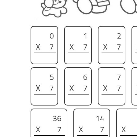
0
1
2
X
7
X
7
X
7
5
6
7
X
7
X
7
X
7
36
14
X
7
X
7
X