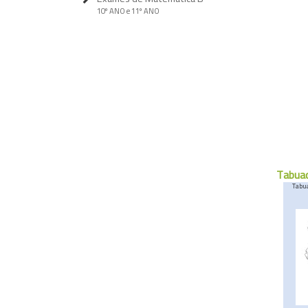
10º ANO e 11º ANO
Tabuad
Tabu