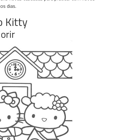
os dias.
 Kitty
orir