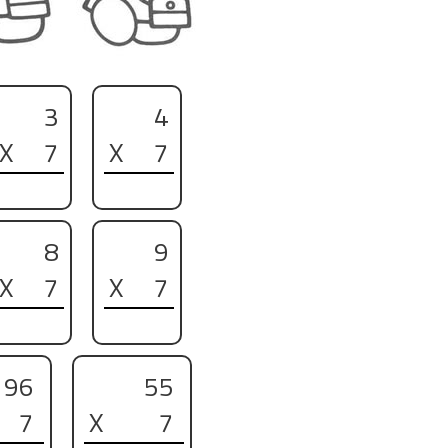
3
4
X
7
X
7
8
9
X
7
X
7
96
55
7
X
7