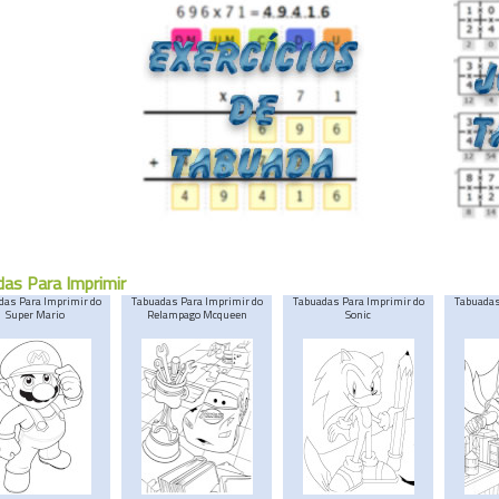
as Para Imprimir
das Para Imprimir do
Tabuadas Para Imprimir do
Tabuadas Para Imprimir do
Tabuadas
Super Mario
Relampago Mcqueen
Sonic