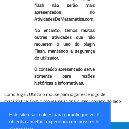
flash não serão mais
apresentados no
AtividadesDeMatematica.com.
No entanto, temos muitas
outras atividades que não
requerem o uso do plugin
Flash, mantendo a segurança
do utilizador.
O conteúdo apresentado serve
somente para razões
históricas e informativas.
Como Jogar: Utiliza o mouse para jogar este jogo de
matemática. Com o mouse seleciona o valor correto do lado
direito da tela de jogo.
Este site usa cookies para garantir que você
Votar no Jogo da Borboleta:
obtenha a melhor experiência em nosso site.
AtividadesDeMatematica.com