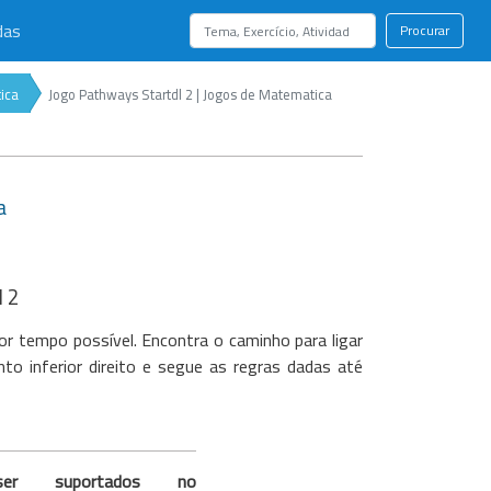
das
Procurar
ica
Jogo Pathways Startdl 2 | Jogos de Matematica
a
l 2
r tempo possível. Encontra o caminho para ligar
o inferior direito e segue as regras dadas até
er suportados no