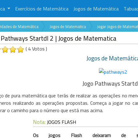
ica
Exercícios de Matemática
Jogos de Matemática
Tabua
vidades de Matemática
Jogos de Matematica
Jogar Jogos de Matemat
Pathways Startdl 2 | Jogos de Matematica
( 4 Votos )
Jogos de Matemátic
Jogo Pathways Startd
o de pura matemática que terás de realizar as operações no meno
eros realizando as operações propostas. Começa a jogar no cant
rar o caminho para o número que está mas acima.
Nota:
JOGOS FLASH
Os jogos Flash deixaram de s