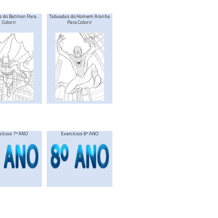
s do Batman Para
Tabuadas do Homem Aranha
Colorir
Para Colorir
cícios 7º ANO
Exercícios 8º ANO