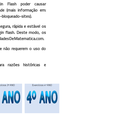
gin Flash poder causar
dade (mais informação em:
-bloqueado-sites).
egura, rápida e estável os
ugin flash. Deste modo, os
vidadesDeMatematica.com.
ue não requerem o uso do
a razões históricas e
cícios 3º ANO
Exercícios 4º ANO