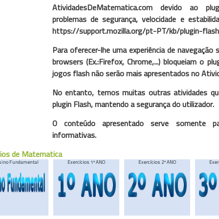
AtividadesDeMatematica.com devido ao plu
problemas de segurança, velocidade e estabili
https://support.mozilla.org/pt-PT/kb/plugin-flash
Para oferecer-lhe uma experiência de navegação s
browsers (Ex.:Firefox, Chrome,...) bloqueiam o pl
jogos flash não serão mais apresentados no Ati
No entanto, temos muitas outras atividades q
plugin Flash, mantendo a segurança do utilizador.
O conteúdo apresentado serve somente par
informativas.
cios de Matematica
sino Fundamental
Exercícios 1º ANO
Exercícios 2º ANO
Exer