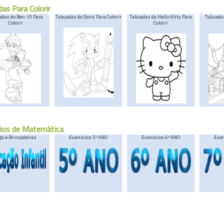
as Para Colorir
adas do Ben 10 Para
Tabuadas do Sonic Para Colorir
Tabuadas da Hello Kitty Para
Tabuada
Colorir
Colorir
cios de Matemática
go e Brincadeiras
Exercícios 5º ANO
Exercícios 6º ANO
Exer