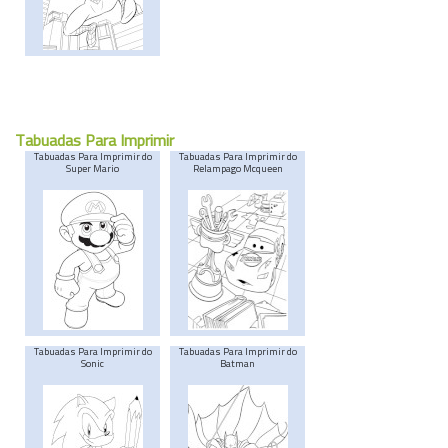
Tabuadas Para Imprimir
Tabuadas Para Imprimir do
Tabuadas Para Imprimir do
Super Mario
Relampago Mcqueen
Tabuadas Para Imprimir do
Tabuadas Para Imprimir do
Sonic
Batman