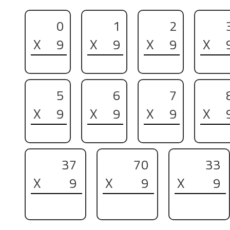
0
1
2
X
9
X
9
X
9
X
5
6
7
X
9
X
9
X
9
X
37
70
33
X
9
X
9
X
9