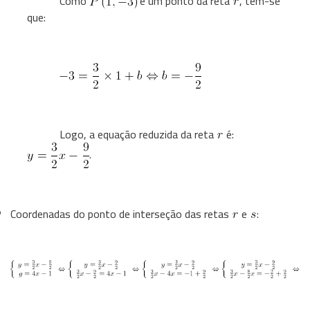
Como
é um ponto da reta
, tem-se
que:
Logo, a equação reduzida da reta
é:
.
Coordenadas do ponto de interseção das retas
e
: